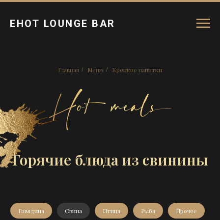
ЕНОТ LOUNGE BAR
Главная
Меню
Крепкие напитки
/
/
Горячие блюда из свинины
Говядина
Свина
Птица
Рыба
Прочее