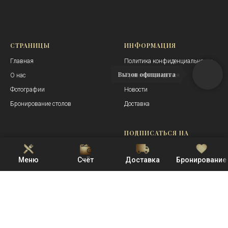
СТРАНИЦЫ
ИНФОРМАЦИЯ
Главная
Политика конфиденциальности
Вызов официанта
О нас
Правила заведения
Фотографии
Новости
Бронирование столов
Доставка
_
ПОДПИСАТЬСЯ НА
НОВОСТИ
Меню
Счёт
Доставка
Бронирование