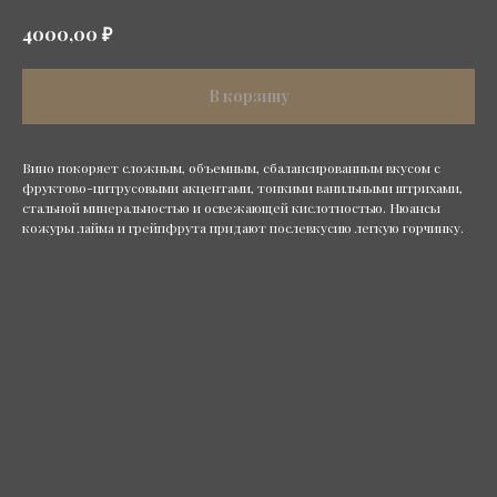
₽
4000,00
В корзину
Вино покоряет сложным, объемным, сбалансированным вкусом с
фруктово-цитрусовыми акцентами, тонкими ванильными штрихами,
стальной минеральностью и освежающей кислотностью. Нюансы
кожуры лайма и грейпфрута придают послевкусию легкую горчинку.